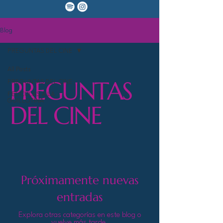
Blog
PREGUNTAS DEL CINE
All Posts
PREGUNTAS
PREGUNTAS DEL CINE
PELÍCULAS A LA
GUILLOTINA
DEL CINE
Próximamente nuevas
entradas
Explora otras categorías en este blog o
vuelve más tarde.