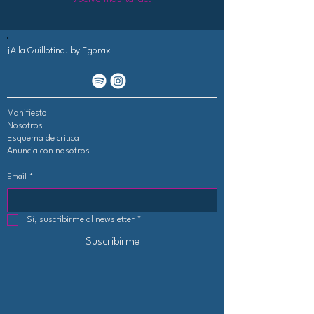
¡A la Guillotina!
by Egorax
Manifiesto
Nosotros
Esquema de crítica
Anuncia con nosotros
Email
*
Sí, suscribirme al newsletter
*
Suscribirme