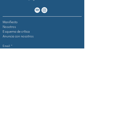
Manifiesto
Nosotros
Esquema de crítica
Anuncia con nosotros
Email
*
Sí, suscribirme al newsletter
*
Suscribirme