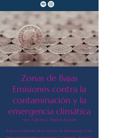
Zonas de Bajas
Emisiones contra la
contaminación y la
emergencia climática
mar, 11 de feb
  |  
Madrid, España
Este es el párrafo de tu sección de Bienvenida. Este
texto es el primero que leerán tus lectores. Procura