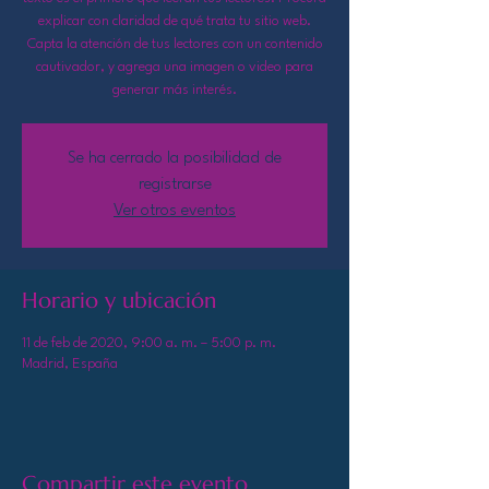
explicar con claridad de qué trata tu sitio web.
Capta la atención de tus lectores con un contenido
cautivador, y agrega una imagen o video para
generar más interés.
Se ha cerrado la posibilidad de
registrarse
Ver otros eventos
Horario y ubicación
11 de feb de 2020, 9:00 a. m. – 5:00 p. m.
Madrid, España
Compartir este evento