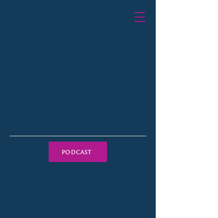
PODCAST