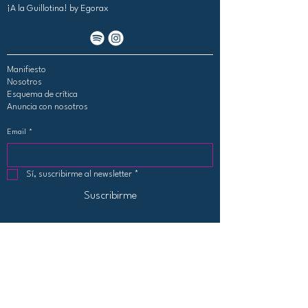
¡A la Guillotina!
by Egorax
Manifiesto
Nosotros
Esquema de crítica
Anuncia con nosotros
Email
*
Sí, suscribirme al newsletter
*
Suscribirme