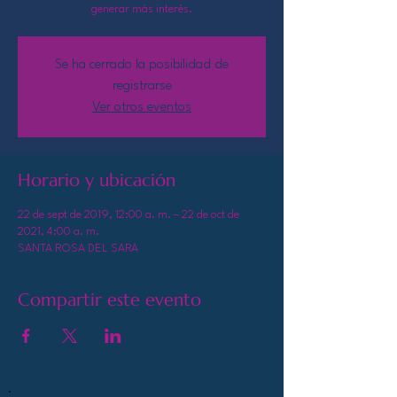
generar más interés.
Se ha cerrado la posibilidad de
registrarse
Ver otros eventos
Horario y ubicación
22 de sept de 2019, 12:00 a. m. – 22 de oct de
2021, 4:00 a. m.
SANTA ROSA DEL SARA
Compartir este evento