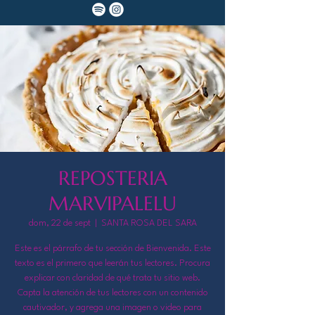
REPOSTERIA
MARVIPALELU
dom, 22 de sept
  |  
SANTA ROSA DEL SARA
Este es el párrafo de tu sección de Bienvenida. Este
texto es el primero que leerán tus lectores. Procura
explicar con claridad de qué trata tu sitio web.
Capta la atención de tus lectores con un contenido
cautivador, y agrega una imagen o video para