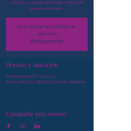
cautivador, y agrega una imagen o video para
generar más interés.
Se ha cerrado la posibilidad de
registrarse
Ver otros eventos
Horario y ubicación
28 de nov de 2019, 7:00 p. m.
Buenos Aires 214, X5022AAF Córdoba, Argentina
Compartir este evento