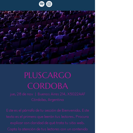
PLUSCARGO
CORDOBA
jue, 28 de nov
  |  
Buenos Aires 214, X5022AAF
Córdoba, Argentina
Este es el párrafo de tu sección de Bienvenida. Este
texto es el primero que leerán tus lectores. Procura
explicar con claridad de qué trata tu sitio web.
Capta la atención de tus lectores con un contenido