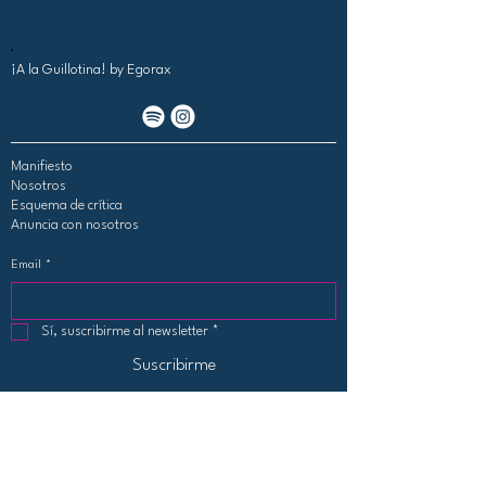
¡A la Guillotina!
by Egorax
Manifiesto
Nosotros
Esquema de crítica
Anuncia con nosotros
Email
*
Sí, suscribirme al newsletter
*
Suscribirme