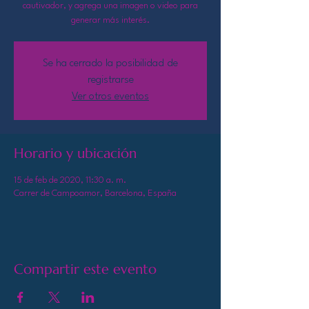
cautivador, y agrega una imagen o video para
generar más interés.
Se ha cerrado la posibilidad de
registrarse
Ver otros eventos
Horario y ubicación
15 de feb de 2020, 11:30 a. m.
Carrer de Campoamor, Barcelona, España
Compartir este evento