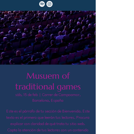
Musuem of
traditional games
sáb, 15 de feb
  |  
Carrer de Campoamor,
Barcelona, España
Este es el párrafo de tu sección de Bienvenida. Este
texto es el primero que leerán tus lectores. Procura
explicar con claridad de qué trata tu sitio web.
Capta la atención de tus lectores con un contenido