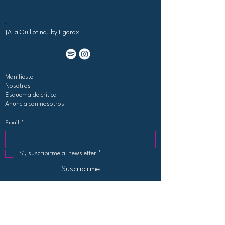
¡A la Guillotina!
by Egorax
Manifiesto
Nosotros
Esquema de crítica
Anuncia con nosotros
Email
*
Sí, suscribirme al newsletter
*
Suscribirme