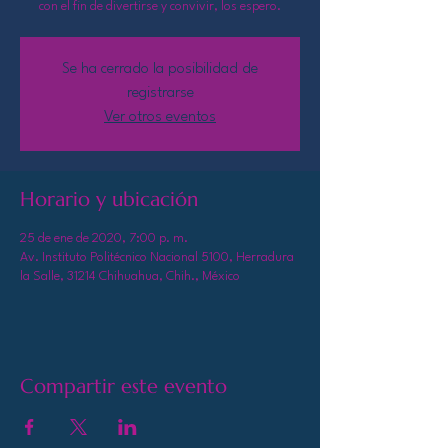
con el fin de divertirse y convivir, los espero.
Se ha cerrado la posibilidad de
registrarse
Ver otros eventos
Horario y ubicación
25 de ene de 2020, 7:00 p. m.
Av. Instituto Politécnico Nacional 5100, Herradura
la Salle, 31214 Chihuahua, Chih., México
Compartir este evento