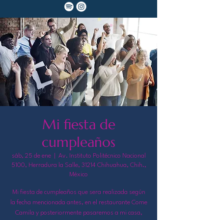
Mi fiesta de
cumpleaños
sáb, 25 de ene
  |  
Av. Instituto Politécnico Nacional
5100, Herradura la Salle, 31214 Chihuahua, Chih.,
México
Mi fiesta de cumpleaños que sera realizada según
la fecha mencionada antes, en el restaurante Come
Camila y posteriormente pasaremos a mi casa,