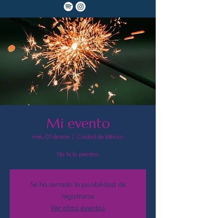
Mi evento
mié, 01 de ene
  |  
Ciudad de México
No te lo pierdas
Se ha cerrado la posibilidad de
registrarse
Ver otros eventos