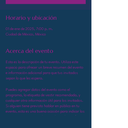
Horario y ubicación
01 de ene de 2025, 7:00 p. m.
Ciudad de México, México
Acerca del evento
Esta es la descripción de tu evento. Utiliza este
espacio para ofrecer un breve resumen del evento
e información adicional para que tus invitados
sepan lo que les espera.
Puedes agregar datos del evento como el
programa, la etiqueta de vestir recomendada, y
cualquier otra información útil para los invitados.
Si alguien tiene previsto hablar en público en tu
evento, esta es una buena ocasión para indicar los
temas que tratará o incluir una breve biografía. Si
el evento está dirigido a un público específico, lo
puedes mencionar aquí.