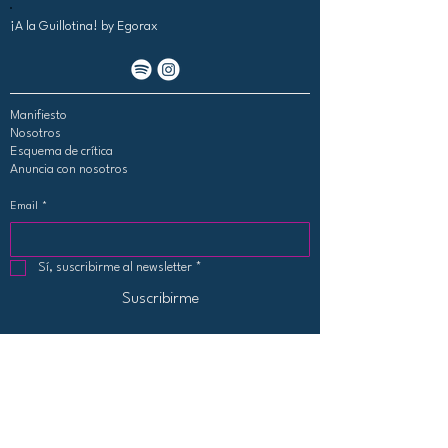
¡A la Guillotina!
by Egorax
Manifiesto
Nosotros
Esquema de crítica
Anuncia con nosotros
Email
*
Sí, suscribirme al newsletter
*
Suscribirme