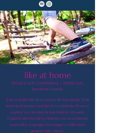
like at home
FECHA A SER CONFIRMADA
  |  
08500 Vich,
Barcelona, España
Este es el párrafo de tu sección de Bienvenida. Este
texto es el primero que leerán tus lectores. Procura
explicar con claridad de qué trata tu sitio web.
Capta la atención de tus lectores con un contenido
cautivador, y agrega una imagen o video para
generar más interés.