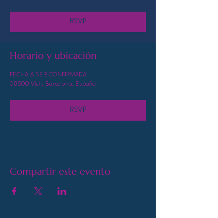
RSVP
Horario y ubicación
FECHA A SER CONFIRMADA
08500 Vich, Barcelona, España
RSVP
Compartir este evento