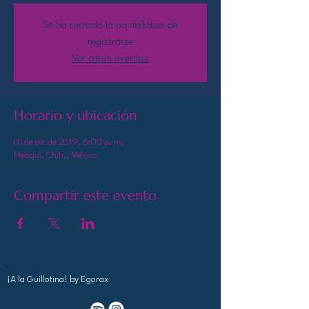
Se ha cerrado la posibilidad de
registrarse
Ver otros eventos
Horario y ubicación
01 de dic de 2019, 6:00 p. m.
Meoqui, Chih., México
Compartir este evento
¡A la Guillotina!
by Egorax