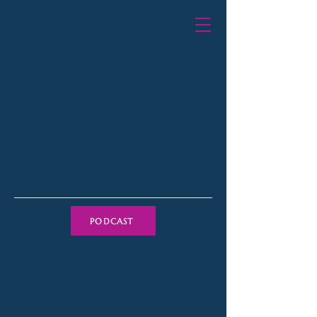
PODCAST