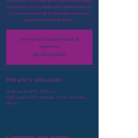
año de 2001 y a lo largo de 19 años a desarrollado
e impartido cursos y diplomados beneficiando con
su formación a más de 15 mil padres de familia y
maestros en el estado de Gto.
Se ha cerrado la posibilidad de
registrarse
Ver otros eventos
Horario y ubicación
26 de nov de 2019, 3:30 a. m.
Calle Londres 203, Andrade, 37370 León, Gto.,
México
Compartir este evento