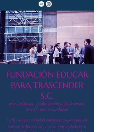
FUNDACIÓN EDUCAR
PARA TRASCENDER
S.C.
mar, 26 de nov
  |  
Calle Londres 203, Andrade,
37370 León, Gto., México
FUNET es una sociedad integrada con el objeto de
atender el desarrollo humano. Fue fundada en el