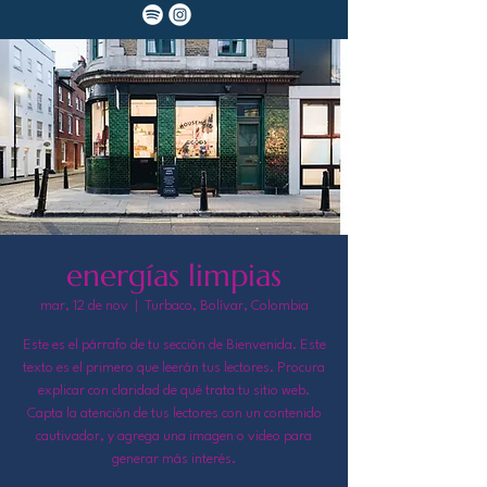
energías limpias
mar, 12 de nov
  |  
Turbaco, Bolívar, Colombia
Este es el párrafo de tu sección de Bienvenida. Este
texto es el primero que leerán tus lectores. Procura
explicar con claridad de qué trata tu sitio web.
Capta la atención de tus lectores con un contenido
cautivador, y agrega una imagen o video para
generar más interés.