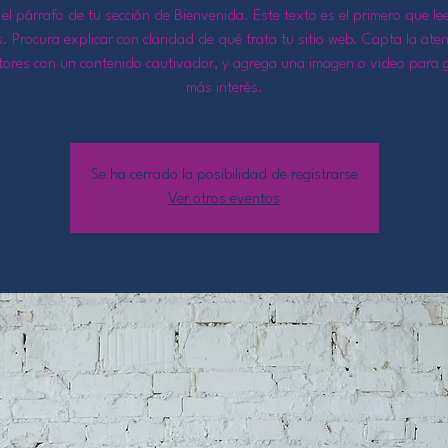
 el párrafo de tu sección de Bienvenida. Este texto es el primero que le
s. Procura explicar con claridad de qué trata tu sitio web. Capta la ate
ctores con un contenido cautivador, y agrega una imagen o video para 
más interés.
Se ha cerrado la posibilidad de registrarse
Ver otros eventos