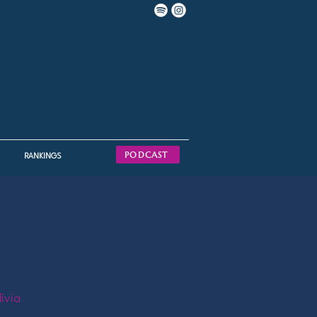
PODCAST
RANKINGS
livia