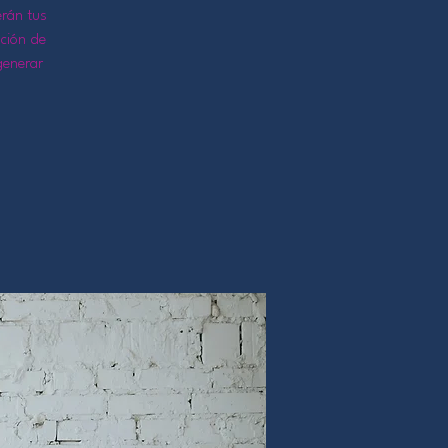
erán tus
nción de
generar