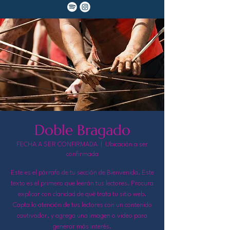
Doble Bragado
FECHA A SER CONFIRMADA
  |  
Ubicación a ser
confirmada
Este es el párrafo de tu sección de Bienvenida. Este
texto es el primero que leerán tus lectores. Procura
explicar con claridad de qué trata tu sitio web.
Capta la atención de tus lectores con un contenido
cautivador, y agrega una imagen o video para
generar más interés.