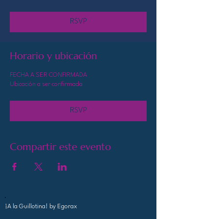
RSVP
Horario y ubicación
FECHA A SER CONFIRMADA
Ubicación a ser confirmada
RSVP
Compartir este evento
¡A la Guillotina!
by Egorax