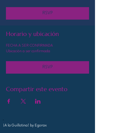
RSVP
Horario y ubicación
FECHA A SER CONFIRMADA
Ubicación a ser confirmada
RSVP
Compartir este evento
¡A la Guillotina!
by Egorax