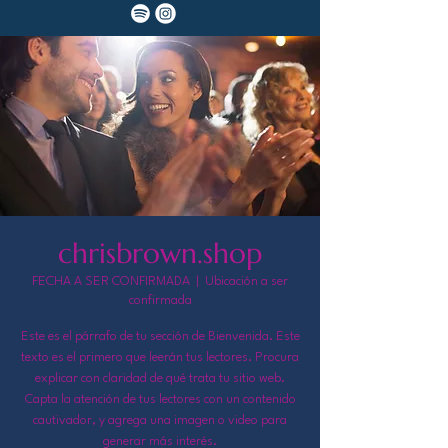
chrisbrown.shop
FECHA A SER CONFIRMADA
  |  
Ubicación a ser
confirmada
Este es el párrafo de tu sección de Bienvenida. Este
texto es el primero que leerán tus lectores. Procura
explicar con claridad de qué trata tu sitio web.
Capta la atención de tus lectores con un contenido
cautivador, y agrega una imagen o video para
generar más interés.