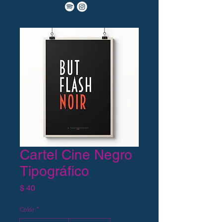
Cartel Cine Negro
Tipográfico
Precio
$ 40
Color
*