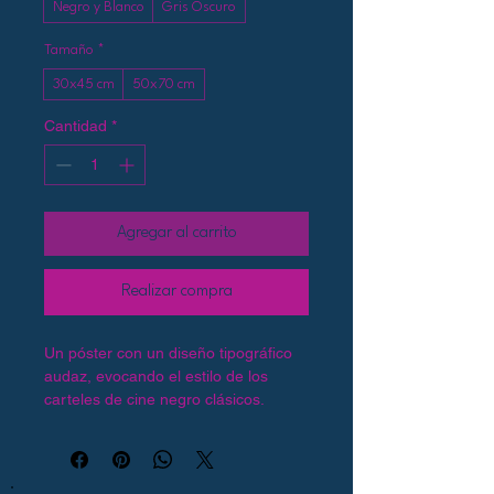
Negro y Blanco
Gris Oscuro
Tamaño
*
30x45 cm
50x70 cm
Cantidad
*
Agregar al carrito
Realizar compra
Un póster con un diseño tipográfico 
audaz, evocando el estilo de los 
carteles de cine negro clásicos. 
Presenta una frase memorable de 
una película icónica con una paleta 
de colores limitada y de alto 
contraste.