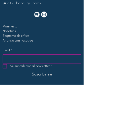
¡A la Guillotina!
by Egorax
Manifiesto
Nosotros
Esquema de crítica
Anuncia con nosotros
Email
*
Sí, suscribirme al newsletter
*
Suscribirme